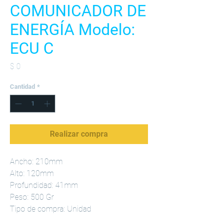
COMUNICADOR DE
ENERGÍA Modelo:
ECU C
Precio
$ 0
Cantidad
*
Realizar compra
Ancho: 210mm
Alto: 120mm
Profundidad: 41mm
Peso: 500 Gr
Tipo de compra: Unidad