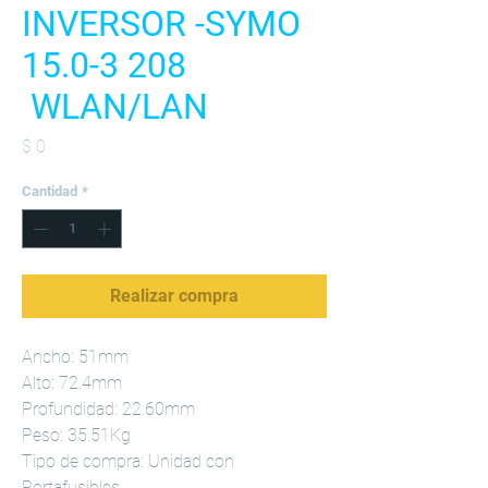
INVERSOR -SYMO
15.0-3 208
WLAN/LAN
Precio
$ 0
Cantidad
*
Realizar compra
Ancho: 51mm
Alto: 72.4mm
Profundidad: 22.60mm
Peso: 35.51Kg
Tipo de compra: Unidad con
Portafusibles