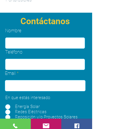
Contáctanos
Nombre
Teléfono
Email
En que estás interesado
Energía Solar
Redes Eléctricas
Reposición y/o Proyectos Solares
Otros